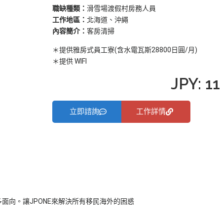
職缺種類：
滑雪場渡假村房務人員
工作地區：
北海道、沖繩
內容簡介：
客房清掃
＊提供雅房式員工寮(含水電瓦斯28800日圓/月)
＊提供 WIFI
JPY: 1
立即諮詢
工作詳情
面向。讓JPONE來解決所有移民海外的困惑