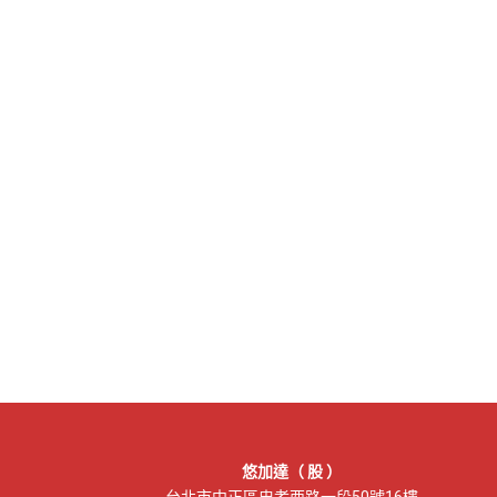
悠加達（ 股 ）
台北市中正區忠孝西路一段50號16樓