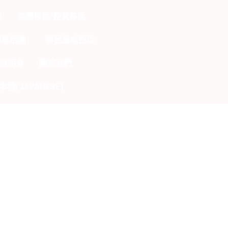
息
美國移民/投資移民
創業相關
移民馬來西亞
說明會
關於我們
本語(JAPANESE)