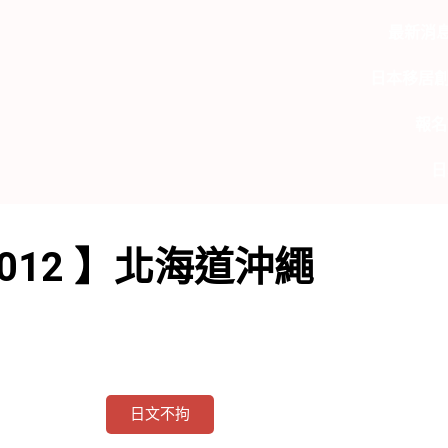
最新消
日本移居
報名
日
012 】北海道沖繩
日文不拘