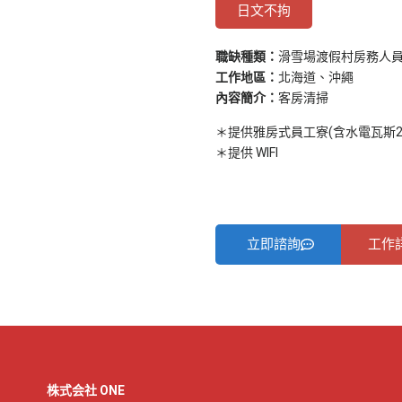
日文不拘
職缺種類：
滑雪場渡假村房務人
工作地區：
北海道、沖繩
內容簡介：
客房清掃
＊提供雅房式員工寮(含水電瓦斯28
＊提供 WIFI
立即諮詢
工作
株式会社 ONE