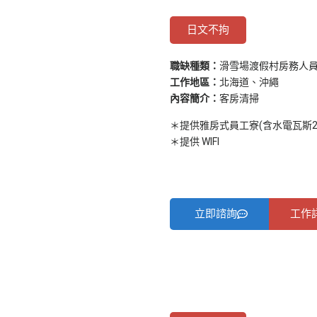
日文不拘
職缺種類：
滑雪場渡假村房務人
工作地區：
北海道、沖繩
內容簡介：
客房清掃
＊提供雅房式員工寮(含水電瓦斯28
＊提供 WIFI
立即諮詢
工作