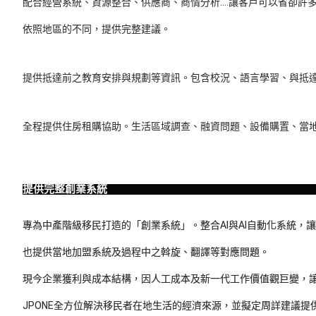
配合經營系統、資源整合、供應商、商情分析….讓客戶可以省卻許
依照地區的不同，提供完整建議。
提供抵達前之教育安排與規劃等資訊。包含校況、語言學習、與抵
全程提供住房租購協助。生活區域調查、融資問題、設備購置、當
提供完整創業系統
專為中產階級移民打造的「創業系統」。整合AI與AI自動化系統
也提供當地加盟系統及過程中之斡旋、翻譯等對應問題。
現今企業獲利與成本結構，因人工成本及新一代工作價值觀巨變，讓
JPONE全方位解決移民者在地生活的經濟來源，並擬定周詳建議