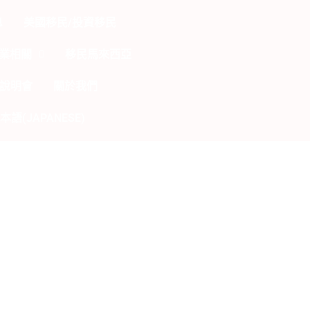
息
美國移民/投資移民
業相關
移民馬來西亞
說明會
關於我們
本語(JAPANESE)