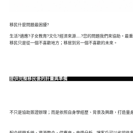
移民什麼問題最困擾?
生活?適應?子女教育?文化?經濟來源…..?您的問題我們來協助
移民只是從一個不喜歡地方；移居到另一個不喜歡的未來。
提供完整移民後的計畫與準備
不只是協助簽證辦理；而是依照自身學經歷、背景及興趣，打造量身
配合經營系統、資源整合、供應商、商情分析….讓客戶可以省卻許