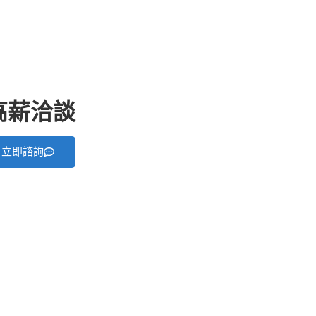
:高薪洽談
立即諮詢