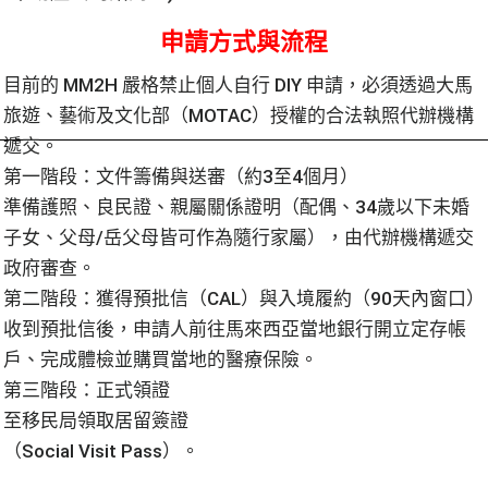
申請方式與流程
目前的 MM2H 嚴格禁止個人自行 DIY 申請，必須透過大馬
旅遊、藝術及文化部（MOTAC）授權的合法執照代辦機構
遞交。
第一階段：文件籌備與送審（約3至4個月）
準備護照、良民證、親屬關係證明（配偶、34歲以下未婚
子女、父母/岳父母皆可作為隨行家屬），由代辦機構遞交
政府審查。
第二階段：獲得預批信（CAL）與入境履約（90天內窗口）
收到預批信後，申請人前往馬來西亞當地銀行開立定存帳
戶、完成體檢並購買當地的醫療保險。
第三階段：正式領證
至移民局領取居留簽證
（Social Visit Pass）。