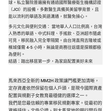
球。私立醫院普遍擁有通過國際醫療衛生機構認證
（JCI）的設備，多數醫生具備英美留學背景，且
能以流利的華語及英語溝通，就醫免操心。
多元文化與便利交通： 當地華人人口比例高，台灣
人熟悉的華語、中式料理、手搖飲、亞洲超市隨處
可見，移民融入完全零隔閡。由台灣直飛吉隆坡或
檳城僅需 4-5 小時，無論是商務往返還是探親都極
為便利。
結語：踏出移居第一步，為家庭配置美好未來
馬來西亞全新的 MM2H 政策讓門檻更加清晰，
定存資產依然保留在個人戶頭，是現今國際資產
配置與規劃子女教育最穩健的選擇之一。
我們是您最信賴的專業移民規劃專家。從最初的
資格評估、文件公證、到大馬當地的銀行開戶與