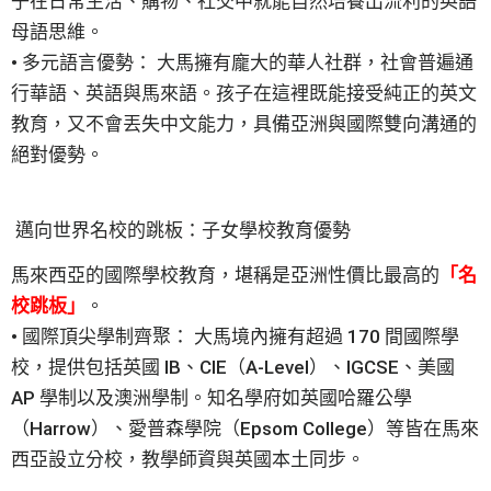
子在日常生活、購物、社交中就能自然培養出流利的英語
母語思維。
• 多元語言優勢： 大馬擁有龐大的華人社群，社會普遍通
行華語、英語與馬來語。孩子在這裡既能接受純正的英文
教育，又不會丟失中文能力，具備亞洲與國際雙向溝通的
絕對優勢。
邁向世界名校的跳板：子女學校教育優勢
馬來西亞的國際學校教育，堪稱是亞洲性價比最高的
「名
校跳板」
。
• 國際頂尖學制齊聚： 大馬境內擁有超過 170 間國際學
校，提供包括英國 IB、CIE（A-Level）、IGCSE、美國
AP 學制以及澳洲學制。知名學府如英國哈羅公學
（Harrow）、愛普森學院（Epsom College）等皆在馬來
西亞設立分校，教學師資與英國本土同步。