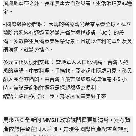
風與地震帶之外，長年無重大自然災害，生活環境安心穩
定。
• 國際級醫療體系： 大馬的醫療觀光產業享譽全球。私立
醫院普遍擁有通過國際醫療衛生機構認證（JCI）的設
備，多數醫生具備英美留學背景，且能以流利的華語及英
語溝通，就醫免操心。
多元文化與便利交通： 當地華人人口比例高，台灣人熟
悉的華語、中式料理、手搖飲、亞洲超市隨處可見，移民
融入完全零隔閡。由台灣直飛吉隆坡或檳城僅需 4-5 小
時，無論是商務往返還是探親都極為便利。
結語：踏出移居第一步，為家庭配置美好未來
馬來西亞全新的 MM2H 政策讓門檻更加清晰，定存資
產依然保留在個人戶頭，是現今國際資產配置與規劃