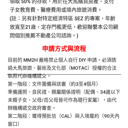
領取 50% 的存款，用於在大馬購買房產、支付
子女教育費、醫療費用或境內旅遊消費。
(註：另有針對特定經濟特區 SEZ 的專案，年齡
放寬至21歲，定存門檻更低，歡迎聯繫本公司顧
問個別推薦不動產公司諮詢。)
申請方式與流程
目前的 MM2H 嚴格禁止個人自行 DIY 申請，必須透
過大馬旅遊、藝術及文化部（MOTAC）授權的合法
執照代辦機構遞交。
第一階段：文件籌備與送審（約3至4個月）
準備護照、良民證、親屬關係證明（配偶、34歲以下
未婚子女、父母/岳父母皆可作為隨行家屬），由代
辦機構遞交政府審查。
第二階段：獲得預批信（CAL）與入境履約（90天內
窗口）