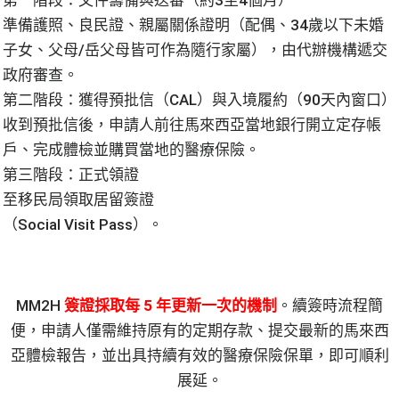
第一階段：文件籌備與送審（約3至4個月）
準備護照、良民證、親屬關係證明（配偶、34歲以下未婚
子女、父母/岳父母皆可作為隨行家屬），由代辦機構遞交
政府審查。
第二階段：獲得預批信（CAL）與入境履約（90天內窗口）
收到預批信後，申請人前往馬來西亞當地銀行開立定存帳
戶、完成體檢並購買當地的醫療保險。
第三階段：正式領證
至移民局領取居留簽證
（Social Visit Pass）。
MM2H
簽證採取每 5 年更新一次的機制
。續簽時流程簡
便，申請人僅需維持原有的定期存款、提交最新的馬來西
亞體檢報告，並出具持續有效的醫療保險保單，即可順利
展延。