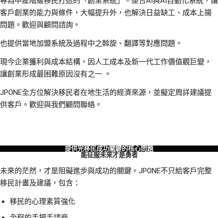
專為中產階級移民打造的「創業系統」。整合AI與AI自動化系統，讓
客戶創業的能力與條件，大幅提升外，也解決日益缺工、成本上揚
問題。歡迎與顧問諮詢。
也提供當地加盟系統及過程中之斡旋、翻譯等對應問題。
現今企業獲利與成本結構，因人工成本及新一代工作價值觀巨變，
讓創業形成最困難原因沒有之一 。
JPONE全方位解決移民者在地生活的經濟來源，並擬定周詳建議提
供客戶。歡迎與我們顧問聯絡。
提供完移民成功關鍵的核心問題
能征服未來才是勇者
未來的茫然，才是阻礙進步與成功的關鍵。JPONE不只給客戶完整
移民計畫及建議，包含：
移民的心理素質強化
全程的手把手諮商