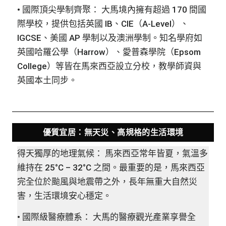
• 國際頂尖學制齊聚： 大馬境內擁有超過 170 間國
際學校，提供包括英國 IB、CIE（A-Level）、
IGCSE、美國 AP 學制以及澳洲學制。知名學府如
英國哈羅公學（Harrow）、愛普森學院（Epsom
College）等皆在馬來西亞設立分校，教學師資與
英國本土同步。
優質宜居：無天災、高規格的生活環境
得天獨厚的地理氣候： 馬來西亞常年皆夏，氣溫多
維持在 25°C – 32°C 之間。最重要的是，馬來西亞
完全位於颱風與地震帶之外，長年無重大自然災
害，生活環境安心穩定。
• 國際級醫療體系： 大馬的醫療觀光產業享譽全