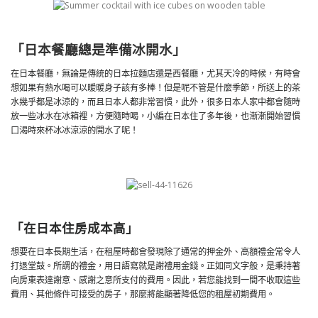
「日本餐廳總是準備冰開水」
在日本餐廳，無論是傳統的日本拉麵店還是西餐廳，尤其天冷的時候，有時會
想如果有熱水喝可以暖暖身子該有多棒！但是呢不管是什麼季節，所送上的茶
水幾乎都是冰涼的，而且日本人都非常習慣，此外，很多日本人家中都會隨時
放一些冰水在冰箱裡，方便隨時喝，小編在日本住了多年後，也漸漸開始習慣
口渴時來杯冰冰涼涼的開水了呢！
「在日本住房成本高」
想要在日本長期生活，在租屋時都會發現除了通常的押金外、高額禮金常令人
打退堂鼓。所謂的禮金，用日語寫就是謝禮用金錢。正如同文字般，是秉持著
向房東表達謝意、感謝之意所支付的費用。因此，若您能找到一間不收取這些
費用、其他條件可接受的房子，那麼將能顯著降低您的租屋初期費用。