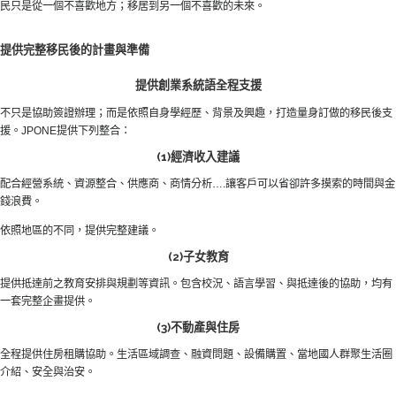
民只是從一個不喜歡地方；移居到另一個不喜歡的未來。
提供完整移民後的計畫與準備
提供創業系統語全程支援
不只是協助簽證辦理；而是依照自身學經歷、背景及興趣，打造量身訂做的移民後支
援。JPONE提供下列整合：
(1)經濟收入建議
配合經營系統、資源整合、供應商、商情分析….讓客戶可以省卻許多摸索的時間與金
錢浪費。
依照地區的不同，提供完整建議。
(2)子女教育
提供抵達前之教育安排與規劃等資訊。包含校況、語言學習、與抵達後的協助，均有
一套完整企畫提供。
(3)不動產與住房
全程提供住房租購協助。生活區域調查、融資問題、設備購置、當地國人群聚生活圈
介紹、安全與治安。