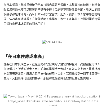
在日本餐廳，無論是傳統的日本拉麵店還是西餐廳，尤其天冷的時候，有時會
想如果有熱水喝可以暖暖身子該有多棒！但是呢不管是什麼季節，所送上的茶
水幾乎都是冰涼的，而且日本人都非常習慣，此外，很多日本人家中都會隨時
放一些冰水在冰箱裡，方便隨時喝，小編在日本住了多年後，也漸漸開始習慣
口渴時來杯冰冰涼涼的開水了呢！
「在日本住房成本高」
想要在日本長期生活，在租屋時都會發現除了通常的押金外、高額禮金常令人
打退堂鼓。所謂的禮金，用日語寫就是謝禮用金錢。正如同文字般，是秉持著
向房東表達謝意、感謝之意所支付的費用。因此，若您能找到一間不收取這些
費用、其他條件可接受的房子，那麼將能顯著降低您的租屋初期費用。