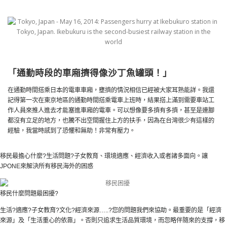
「通勤時段的車廂擠得像沙丁魚罐頭！」
在通勤時間搭乘日本的電車車廂，壅擠的情況相信已經被大家耳熟能詳。我還
記得第一次在東京地區的通勤時間搭乘電車上班時，結果搭上滿到需要車站工
作人員來推人進去才能塞進車廂的電車。可以想像要多擠有多擠，甚至是連腳
都沒有立足的地方，也騰不出空間握住上方的扶手，因為在台灣很少有這樣的
經驗，我當時感到了恐懼和無助！非常有壓力。
移民最擔心什麼?生活問題?子女教育、環境適應、經濟收入或者諸多面向。讓
JPONE來解決所有移民海外的困惑
移民什麼問題最困擾?
生活?適應?子女教育?文化?經濟來源…..?您的問題我們來協助。最重要的是「經濟
來源」及「生活重心的依靠」。否則只追求生活品質環境，而忽略伴隨來的支撐，移