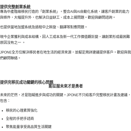
提供完整創業系統
專為中產階級移民打造的「創業系統」。整合AI與AI自動化系統，讓客戶創業的能力
與條件，大幅提升外，也解決日益缺工、成本上揚問題。歡迎與顧問諮詢。
也提供當地加盟系統及過程中之斡旋、翻譯等對應問題。
現今企業獲利與成本結構，因人工成本及新一代工作價值觀巨變，讓創業形成最困難
原因沒有之一 。
JPONE全方位解決移民者在地生活的經濟來源，並擬定周詳建議提供客戶。歡迎與我
們顧問聯絡。
提供完移民成功關鍵的核心問題
能征服未來才是勇者
未來的茫然，才是阻礙進步與成功的關鍵。JPONE不只給客戶完整移民計畫及建議，
包含：
移民的心理素質強化
全程的手把手諮商
聚焦能量享受高品質生活關鍵