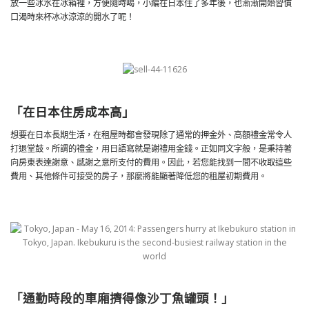
放一些冰水在冰箱裡，方便隨時喝，小編在日本住了多年後，也漸漸開始習慣
口渴時來杯冰冰涼涼的開水了呢！
「在日本住房成本高」
想要在日本長期生活，在租屋時都會發現除了通常的押金外、高額禮金常令人
打退堂鼓。所謂的禮金，用日語寫就是謝禮用金錢。正如同文字般，是秉持著
向房東表達謝意、感謝之意所支付的費用。因此，若您能找到一間不收取這些
費用、其他條件可接受的房子，那麼將能顯著降低您的租屋初期費用。
「通勤時段的車廂擠得像沙丁魚罐頭！」