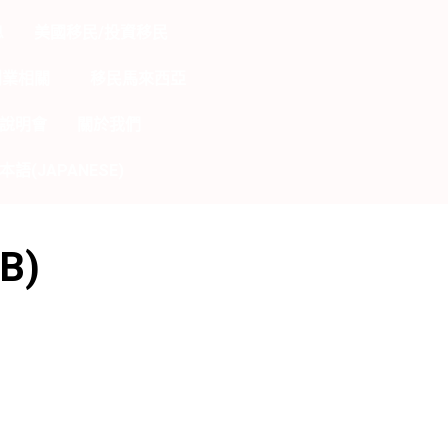
息
美國移民/投資移民
創業相關
移民馬來西亞
說明會
關於我們
本語(JAPANESE)
B)