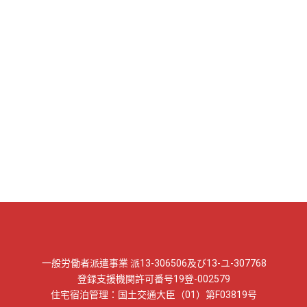
一般労働者派遣事業 派13-306506及び13-ユ-307768
登録支援機関許可番号19登-002579
住宅宿泊管理：国土交通大臣（01）第F03819号