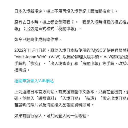
日本入境新規定，機上不用再填入境登記卡跟海關檢查卡。
原有去日本時，機上都會發兩張卡，一張是入境時填寫的橫式格
報」；另張是直式格式「稅關申報」。
如今已經簡化成網路作業。
2022年11月1日起，原於入境日本時使用的“MySOS”快速通關
“Visit Japan Web”（VJW）以用於辦理入境手續。 VJW將可
手續的「檢疫」、「出入境審查」和「海關申報」等手續，改採QR
描辨識。
相關申請登入VJB網站
上列連結日本官方網站，有支援繁體中文版本。只要在登機前，
碼，並輸入「護照資料」「入境日期」「航班」「預定出境日期
苗證明的照片以及海關攜入品報關資料即可。
如果有隨行家人，可共同登入同一個帳號。