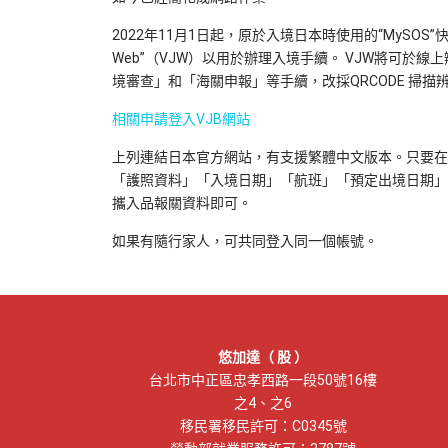
2022年11月1日起，原於入境日本時使用的“MySOS”快速
Web”（VJW）以用於辦理入境手續。 VJW將可於
境審查」和「海關申報」等手續，改採QRCODE 掃描
相關申請登入VJB網站
上列連結日本官方網站，有支援繁體中文版本。只要在
「護照資料」「入境日期」「航班」「預定出境日期」
攜入品報關資料即可。
如果有隨行家人，可共同登入同一個帳號。
悠加達（ 股 ）
台北市中正區忠孝西路一段50號16樓
之4、之6
移民署移民許可：C0345號