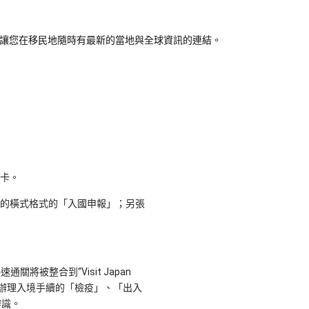
…讓您在移民地隨時有最新的當地與全球資訊的連結。
卡。
的橫式格式的「入國申報」；另張
通關將被整合到“Visit Japan
線上辦理入境手續的「檢疫」、「出入
辨識。