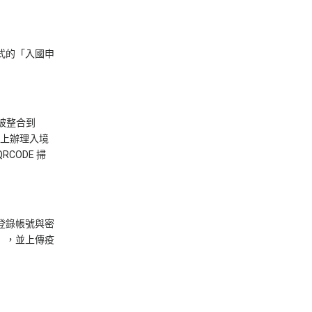
式的「入國申
將被整合到
於線上辦理入境
CODE 掃
登錄帳號與密
」，並上傳疫